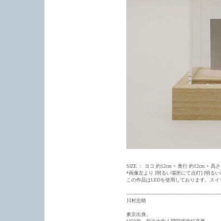
SIZE ： ヨコ 約12cm × 奥行 約12cm × 高さ 
*画像左より [明るい場所にて点灯] [明る
この作品はLEDを使用しております。スイッ
----------------------------------------------------------------
川村忠晴
東京出身。