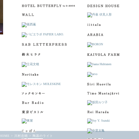
 HOME
>
川村忠晴
>
陶器のライト