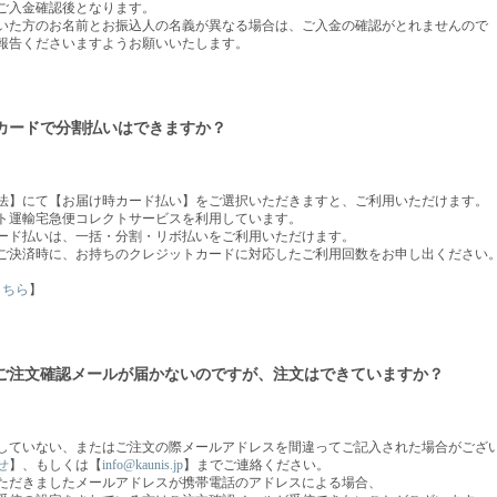
ご入金確認後となります。
いた方のお名前とお振込人の名義が異なる場合は、ご入金の確認がとれませんので
報告くださいますようお願いいたします。
カードで分割払いはできますか？
法】にて【お届け時カード払い】をご選択いただきますと、ご利用いただけます。
ト運輸宅急便コレクトサービスを利用しています。
ード払いは、一括・分割・リボ払いをご利用いただけます。
ご決済時に、お持ちのクレジットカードに対応したご利用回数をお申し出ください
こちら
】
ご注文確認メールが届かないのですが、注文はできていますか？
していない、またはご注文の際メールアドレスを間違ってご記入された場合がござ
せ
】、もしくは【
info@kaunis.jp
】までご連絡ください。
ただきましたメールアドレスが携帯電話のアドレスによる場合、