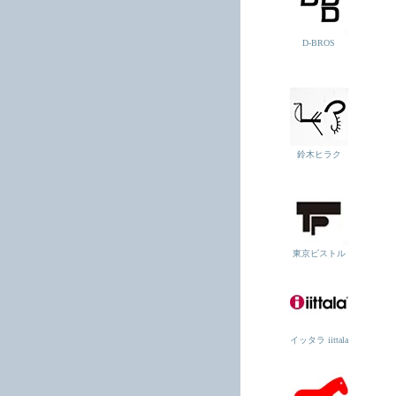
D-BROS
鈴木ヒラク
東京ピストル
イッタラ iittala