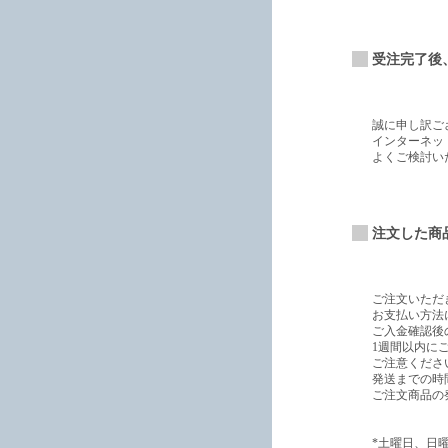
受注完了後
誠に申し訳ご
インターネッ
よくご検討い
注文した商
ご注文いただ
お支払い方法
ご入金確認後
1週間以内に
ご注意くださ
発送までの時
ご注文商品の
*土曜日、日