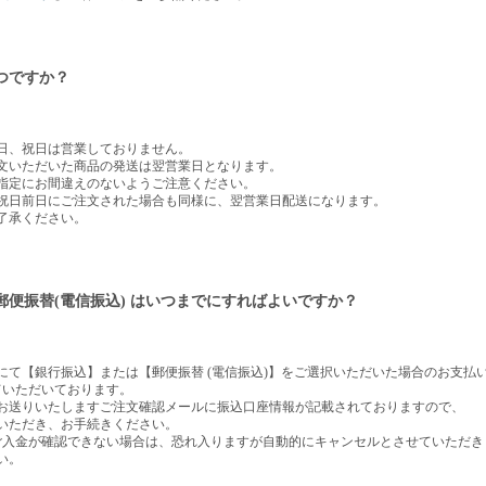
つですか？
日、祝日は営業しておりません。
文いただいた商品の発送は翌営業日となります。
指定にお間違えのないようご注意ください。
祝日前日にご注文された場合も同様に、翌営業日配送になります。
了承ください。
便振替(電信振込) はいつまでにすればよいですか？
にて【銀行振込】または【郵便振替 (電信振込)】をご選択いただいた場合のお支払
ていただいております。
お送りいたしますご注文確認メールに振込口座情報が記載されておりますので、
いただき、お手続きください。
ご入金が確認できない場合は、恐れ入りますが自動的にキャンセルとさせていただき
い。