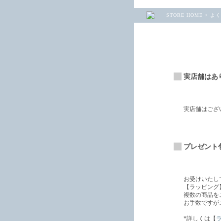
STORE HOME
>
よく
実店舗はあ
実店舗はござ
プレゼント
お受けいたし
【ラッピング
複数の商品を
お手数ですが
*詳しくは【