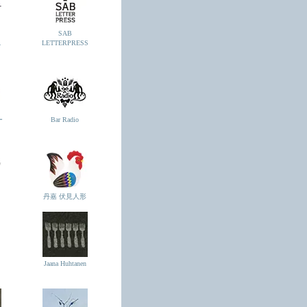
SAB
.
LETTERPRESS
ー
Bar Radio
丹嘉 伏見人形
Jaana Huhtanen