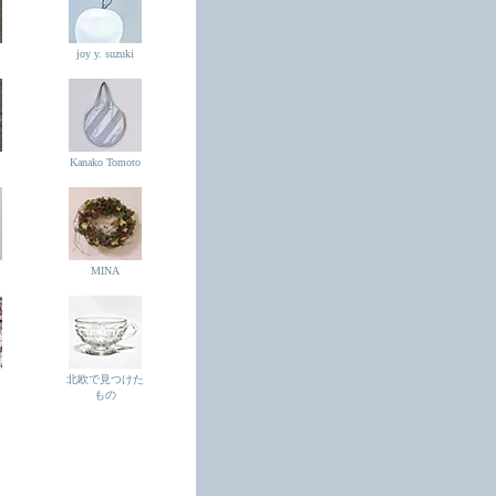
joy y. suzuki
Kanako Tomoto
MINA
北欧で見つけた
もの