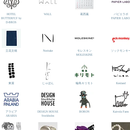
HOTEL
WALL
葛西薫
パピエラボ
BUTTERFLY by
PAPIER LABO
D-BROS
立花文穂
Noritake
モレスキン
ソックモンキ
MOLESKINE
東屋
じゃぼん
輪島キリモト
Kenland
アラビア
DESIGN HOUSE
BORON
Kaivola Farm
ARABIA
Stockholm