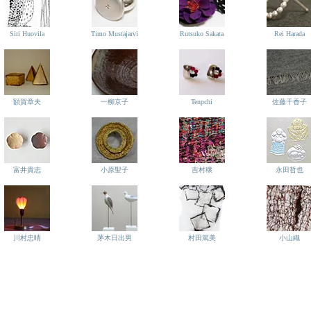
Siri Huovila
Timo Mustajarvi
Rutsuko Sakata
Rei Harada
額賀章夫
一柳京子
Tenpchi
佐藤千香子
富井貴志
小原聖子
吉村穣
永田哲也
川村忠晴
茅木日出男
村田篤美
小山織