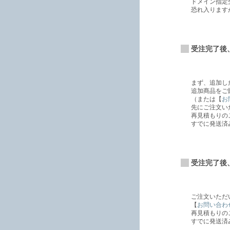
ドメイン指定
恐れ入りますが
受注完了後
まず、追加し
追加商品をご
（または【
お
先にご注文い
再見積もりの
すでに発送済
受注完了後
ご注文いただ
【
お問い合わ
再見積もりの
すでに発送済