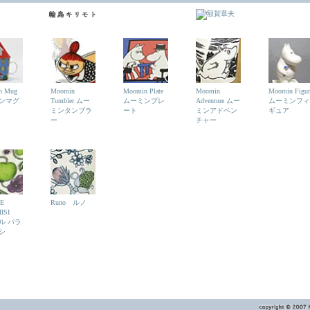
n Mug
Moomin
Moomin Plate
Moomin
Moomin Figur
ンマグ
Tumbler ムー
ムーミンプレ
Adventure ムー
ムーミンフィ
ミンタンブラ
ート
ミンアドベン
ギュア
ー
チャー
E
Runo ルノ
IISI
ル パラ
シ