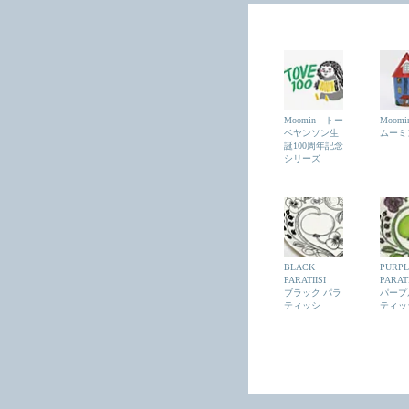
Moomin トー
Moomi
ベヤンソン生
ムーミ
誕100周年記念
シリーズ
BLACK
PURPL
PARATIISI
PARAT
ブラック パラ
パープ
ティッシ
ティッ