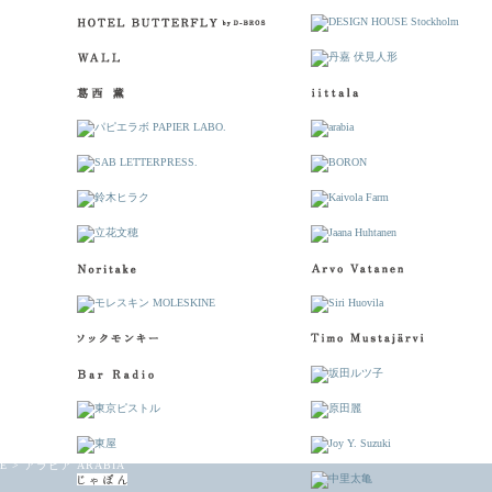
E
>
アラビア ARABIA