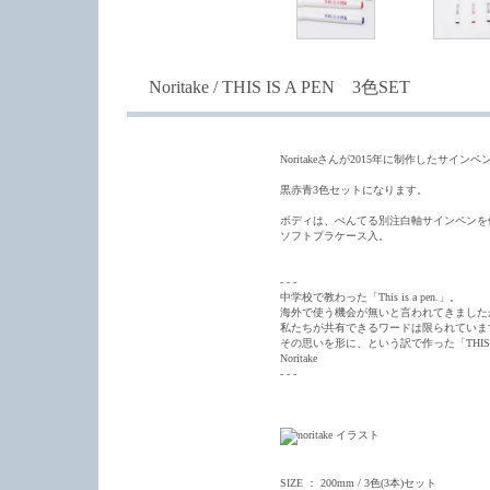
Noritake / THIS IS A PEN 3色SET
Noritakeさんが2015年に制作したサインペン 「
黒赤青3色セットになります。
ボディは、ぺんてる別注白軸サインペンを
ソフトプラケース入。
- - -
中学校で教わった「This is a pen.」。
海外で使う機会が無いと言われてきました
私たちが共有できるワードは限られていま
その思いを形に、という訳で作った「THIS 
Noritake
- - -
SIZE ： 200mm / 3色(3本)セット