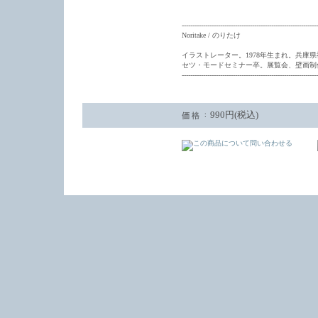
----------------------------------------------------------------
Noritake / のりたけ
イラストレーター。1978年生まれ。兵庫
セツ・モードセミナー卒。展覧会、壁画制
----------------------------------------------------------------
990円(税込)