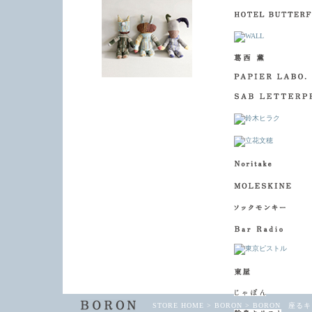
STORE HOME
>
BORON
>
BORON 座る