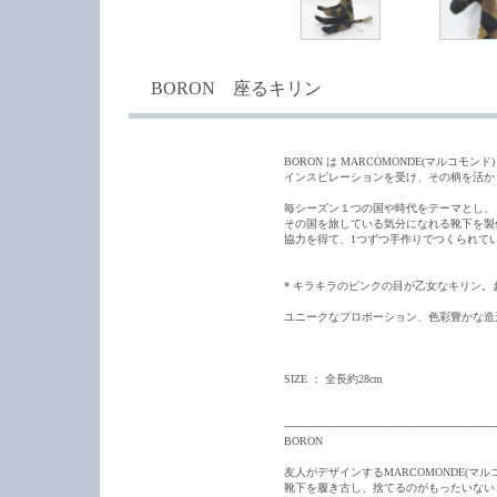
BORON 座るキリン
BORON は MARCOMONDE(マルコモンド
インスピレーションを受け、その柄を活か
毎シーズン１つの国や時代をテーマとし、
その国を旅している気分になれる靴下を製作す
協力を得て、1つずつ手作りでつくられて
* キラキラのピンクの目が乙女なキリン。
ユニークなプロポーション、色彩豊かな造
SIZE ： 全長約28cm
----------------------------------------------------------------
BORON
友人がデザインするMARCOMONDE(マ
靴下を履き古し、捨てるのがもったいない