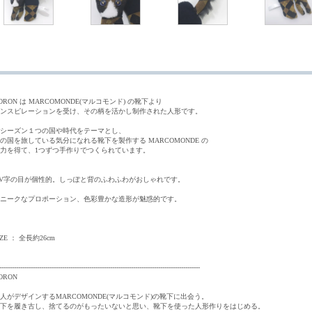
ORON は MARCOMONDE(マルコモンド) の靴下より
ンスピレーションを受け、その柄を活かし制作された人形です。
シーズン１つの国や時代をテーマとし、
の国を旅している気分になれる靴下を製作する MARCOMONDE の
力を得て、1つずつ手作りでつくられています。
 V字の目が個性的。しっぽと背のふわふわがおしゃれです。
ニークなプロポーション、色彩豊かな造形が魅惑的です。
IZE ： 全長約26cm
------------------------------------------------------------------------------------------------
ORON
人がデザインするMARCOMONDE(マルコモンド)の靴下に出会う。
下を履き古し、捨てるのがもったいないと思い、靴下を使った人形作りをはじめる。