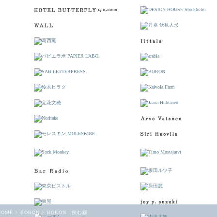
HOME
>
BORON
>
BORON 挟む猫