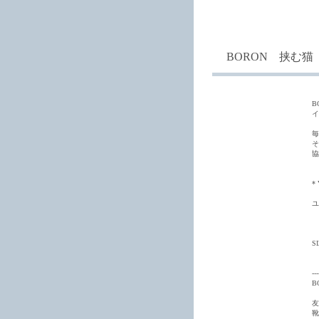
BORON 挟む猫
B
イ
毎
そ
協
*
ユ
S
---
B
友
靴