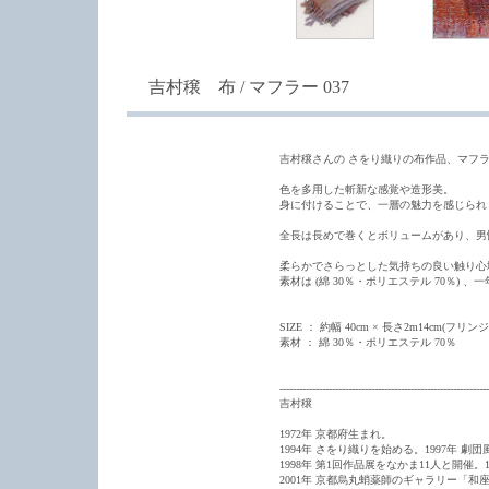
吉村穣 布 / マフラー 037
吉村穣さんの さをり織りの布作品、マフ
色を多用した斬新な感覚や造形美。
身に付けることで、一層の魅力を感じられ
全長は長めで巻くとボリュームがあり、男
柔らかでさらっとした気持ちの良い触り心
素材は (綿 30％・ポリエステル 70％)
SIZE ： 約幅 40cm × 長さ2m14cm(フ
素材 ： 綿 30％・ポリエステル 70％
----------------------------------------------------------------
吉村穣
1972年 京都府生まれ。
1994年 さをり織りを始める。1997年 
1998年 第1回作品展をなかま11人と開催
2001年 京都烏丸蛸薬師のギャラリー「