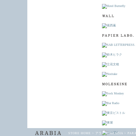
STORE HOME
>
アラビア ARABIA
>
PAR